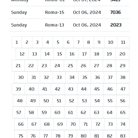
Sunday
Roma-15
Oct 06, 2024
7036
Sunday
Roma-13
Oct 06, 2024
2023
1
2
3
4
5
6
7
8
9
10
11
12
13
14
15
16
17
18
19
20
21
22
23
24
25
26
27
28
29
30
31
32
33
34
35
36
37
38
39
40
41
42
43
44
45
46
47
48
49
50
51
52
53
54
55
56
57
58
59
60
61
62
63
64
65
66
67
68
69
70
71
72
73
74
75
76
77
78
79
80
81
82
83