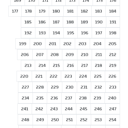
169
170
171
172
173
174
175
176
177
178
179
180
181
182
183
184
185
186
187
188
189
190
191
192
193
194
195
196
197
198
199
200
201
202
203
204
205
206
207
208
209
210
211
212
213
214
215
216
217
218
219
220
221
222
223
224
225
226
227
228
229
230
231
232
233
234
235
236
237
238
239
240
241
242
243
244
245
246
247
248
249
250
251
252
253
254