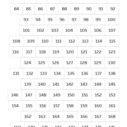
84
85
86
87
88
89
90
91
92
93
94
95
96
97
98
99
100
101
102
103
104
105
106
107
108
109
110
111
112
113
114
115
116
117
118
119
120
121
122
123
124
125
126
127
128
129
130
131
132
133
134
135
136
137
138
139
140
141
142
143
144
145
146
147
148
149
150
151
152
153
154
155
156
157
158
159
160
161
162
163
164
165
166
167
168